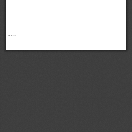
Rep 09 - 
Ver 
1.0