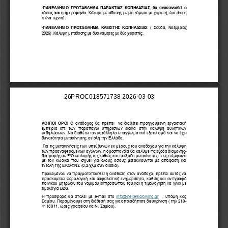
-
ΠΑΝΕΛΛΗΝΙΟ ΠΡΩΤΑΘΛΗΜΑ ΠΑΡΑΚΤΙΑΣ ΚΩΠΗΛΑΣΙΑΣ, θα ανακοινωθεί ο 
τόπος
και η ημερομηνία
.
Κάλυψη μετάδοσης με μία κάμερα με χειριστή, ένα 
drone
κι ένα τεχνικό.
-
ΠΑΝΕΛΛΗΝΙΟ  ΠΡΩΤΑΘΛΗΜΑ  ΚΛΕΙΣΤΗΣ  ΚΩΠΗΛΑΣΙΑΣ
(  Σούδα,  Νοέμβριος 
2026) 
.
Κάλυψη μετάδοσης με δύο κάμερες με 
δύο 
χειριστ
ές
.
ΛΟΙΠΟΙ ΟΡΟΙ
Ο ανάδοχος θα πρέπει  να διαθέτει προηγούμενη εργασιακή 
εμπειρία  επί  των  παραπάνω  υπηρεσιών  ειδικά  στην  κάλυψη  αθλητικών 
εκδηλώσεων. Να διαθέτει τον κατάλληλο επαγγελματικό εξοπλισμό
και να
έχει 
δυνατότητα μετακίνησης σε όλη την Ελλάδα
.
Για τις μετακινήσεις των υπεύθυνων εκ μέρους του αναδόχου για την κάλυψη 
των προαναφερόμενων αγώνων, η ομοσπονδία θα καλύψει τα έξοδα διαμονής
-
διατροφής σε Ξ/Ο επιλογής της καθώς και τα έξοδα μετακίνησης τους σύμφωνα 
με τον κώδικα που ισχύει για 
ό
λους όσους μετακινούνται με απόφαση και 
εντολή της ΕΚΟΦΝΣ (0,2/χλμ συν διόδια
)
.
Προκειμένου να πραγματοποιηθεί η ανάθεση στον ανάδοχο, πρέπει αυτός να 
προσκομίσει φορολογική και ασφαλιστική ενημερότητα, καθώς και αντίγραφό 
ποινικού μητρώου του νόμιμού εκπροσώπου του
και η τιμολόγηση να γίνει με 
τιμολόγια Β2
G
.
Η
προσφορ
ά
θα στ
αλεί 
με e
-
mail στο 
ιnfo@
hellenicrowing
.gr
, υπόψη κας 
Σαμίου. Παραμένουμε στη διάθεσή σας για οποιαδήποτε διευκρίνιση ( τηλ 210
-
4118011, ώρες γραφείου κα Ν. Σαμίου).