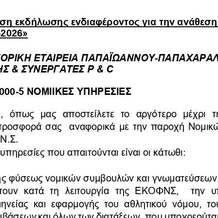
η εκδήλωσης ενδιαφέροντος για την ανάθεση
»
-
2026
ΟΡΙΚΗ ΕΤΑΙΡΕΙΑ
ΠΑΠΑΪΩΑΝΝΟΥ
ΠΑΠΑΧΑΡΑ
-
 & ΣΥΝΕΡΓΑΤΕΣ P & C 
5 ΝΟΜΙΙΚΕΣ ΥΠΗΡΕΣΙΕΣ                          
0000
-
  όπως  μας  αποστείλετε  το  αργότερο  μέχρι  τ
προσφορά σας  αναφορικά με την παροχή Νομικ
Ν.Σ.
 υπηρεσίες που απαιτούνται είναι οι κάτωθι:
ς φύσεως νομικών συμβουλών
και γνωματεύσεων 
υν  κατά  τη  λειτουργία  της  ΕΚΟΦΝΣ,    την  υ
ηνείας και εφαρμογής του αθλητικού νόμου, το
βάσεων και όλων των διατάξεων, που υποχρεούται 