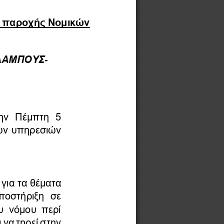
 παροχής Νομικών  
ΛΑΜΠΟΥΣ
-
ην 
Πέμπτη  5 
ών υπηρεσιών 
για τα θέματα 
ποστήριξη  σε 
υ νόμου περί 
να τηρεί στην 