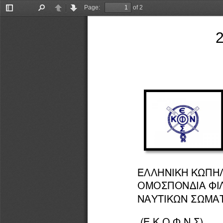
Page:
of 2
Toggle
Find
Previous
Next
Sidebar
ΕΛΛΗΝΙΚΗ ΚΩΠΗ
ΟΜΟΣΠΟΝΔΙΑ ΦΙ
ΝΑΥΤΙΚΩΝ ΣΩΜΑΤΕΙΩΝ       
(Ε.Κ.Ο.Φ.Ν.Σ)