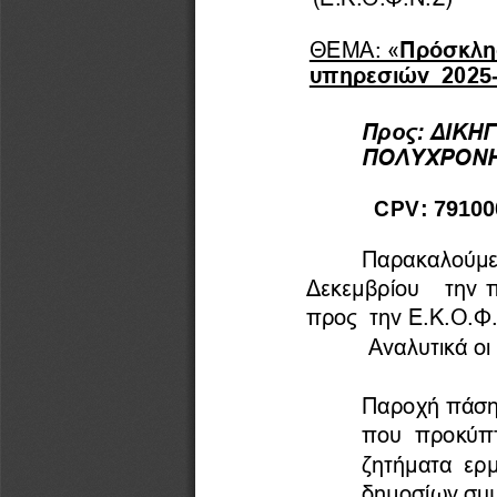
Θ
ΕΜΑ: «
Πρόσκλησ
υπηρεσιών  202
5
Π
ρος
ΔΙΚΗΓ
:
ΠΟΛΥΧΡΟΝΗΣ
CPV
: 7910
Παρακαλούμε,
Δεκεμβρίου
την 
προς  την Ε.Κ.Ο.Φ.
Αναλυτικά οι
Παροχή πάση
που  προκύπτο
ζητήματα ερμ
δημοσίων συμ