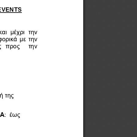
EVENTS
ι  μέχρι  την 
ορικά με την 
  προς    την 
ή 
της
ΠΑ
:  έως 