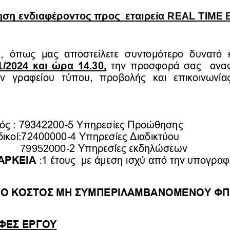
REAL
TIME
ση ενδιαφέροντος
προς
ετα
ιρεία 
 όπως  μας  αποστείλετε  συντομότερο  δυνατό  κα
1
/202
4
και ώρα 14.30,
την προσφορά σας  αναφ
  γραφείου  τύπου,  προβολής  και  επικοινωνίας
-
ός : 79342200
5 Υπηρεσίες Προώθησης
-
ικοί:72400000
4 Υπηρεσίες Διαδικτύου
79952000
-
2 Υπηρεσίες εκδηλώσεων 
ΑΡΚΕΙΑ
:1 έτους  
με άμεση 
ισχύ
από την υπογραφ
Ο ΚΟΣΤΟΣ ΜΗ 
ΣΥΜΠΕΡΙΛΑΜΒΑΝΟΜΕΝΟΥ Φ
ΦΕΣ ΕΡΓΟΥ