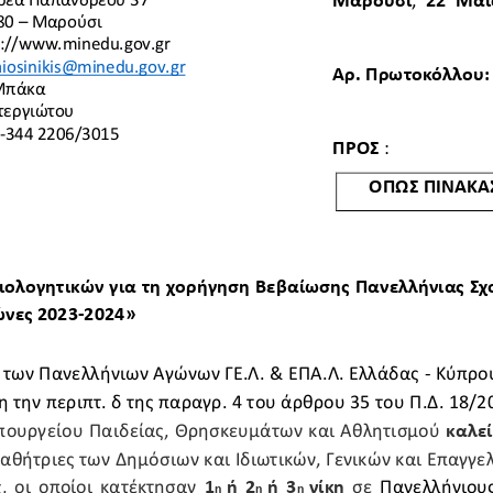
Μαρούσι
, 
22
Μαΐ
80 
–
Μαρούσι
://
www
.
minedu
.
gov
.
gr
iosinikis
@
minedu
.
gov
.
gr
Αρ. Πρωτοκόλλου:
Μπάκα
Στεργιώτου
-
344
2206
/
3015
ΠΡΟΣ
: 
ΟΠΩΣ ΠΙΝΑΚΑ
ολογητικών για τη χορήγηση Βεβαίωσης 
Πανελλήνιας Σχο
ώνες 
202
3
-
202
4
» 
των Πανελλήνιων Αγώνων ΓΕ.Λ. & ΕΠΑ.Λ. Ελλάδας 
-
Κύπρου
 την περιπτ. δ της παραγρ. 4 του άρθρου 35 του Π.Δ. 18/201
πουργείου Παιδείας, Θρησκευμάτων και Α
θλητισμού 
καλεί
αθήτριες των Δημόσιων και Ιδιωτικών, Γενικών και Επαγγε
, οι οποίοι κατέκτησαν 
1
ή 2
ή 3
νίκη 
σε 
Πανελλήνιους
η 
η 
η 