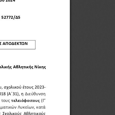
ου 
202
4
52772
/Δ
5
Σ ΑΠΟΔΕΚΤΩΝ
λικής Αθλητικής 
Νίκης 
, σχολικού έτους 2023
-
8 (Α ́31), η 
Διεύθυνση 
 
τους 
τελειόφοιτους 
(Γ’ 
λματικών Λυκείων, κατά 
 Σχολικούς Αθλητικούς 