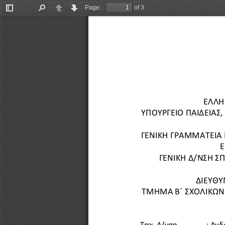
Page:
of 3
Toggle
Find
Previous
Next
Sidebar
ΕΛΛΗ
ΥΠΟΥΡΓΕΙΟ ΠΑΙΔΕΙΑΣ
, 
ΓΕΝΙΚΗ ΓΡΑΜΜΑΤΕΙΑ 
Ε
ΓΕΝΙΚΗ Δ/ΝΣΗ Σ
ΔΙΕΥΘΥ
ΤΜΗΜΑ 
Β ́ ΣΧΟΛΙΚΩ
Ταχ. Δ/νση
: Αν