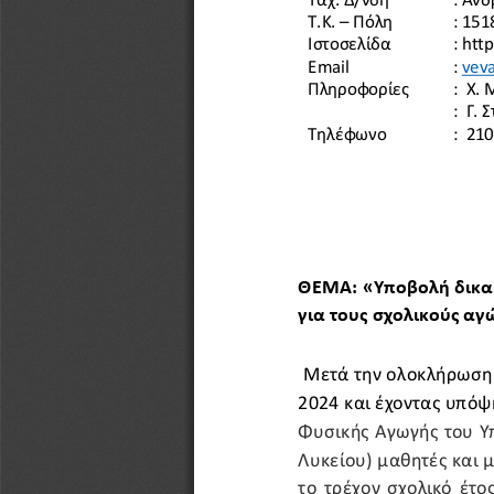
Τ.Κ. 
–
Πόλη
: 151
Ιστοσελίδα
: 
http
Email
: 
veva
Πληροφορίες
:  
Χ. 
: 
Γ. 
Τηλέφωνο
: 
210
ΘΕΜΑ: «Υποβολή δικαι
για τους σχολικούς αγ
Μετά την ολοκλήρωση 
2024 και έχοντας υπόψη
Φυσικής Αγωγής του Υ
Λυκείου) μαθητές και μ
το τρέχον σχολικό έτος