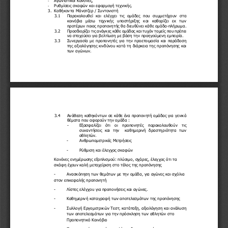
-
Ρυθμίσεις σκαφών και εφαρμογή τεχνικής
.
-
3.
Καθήκοντα 
M
άνατζερ / Συντονιστή
3.1
Παρακολουθεί  και  ελέγχει  τις  ομάδες  που  συμμετέχουν  στα 
κοινόβια  μέσω  τεχνικής  υποστήριξης  και 
καθορίζει
εκ  των 
προτέρων ποιος προπονητής θα διευθύνει κάθ
ε ομάδα
-
πλήρωμα
.
3.2
Προσδιορίζει τις ανάγκες κάθε ομάδας και τυχόν τομείς που πρέπει 
να στοχεύσει για βελτίωση με βάση την προηγούμενη εμπειρία.
3.3
Συνεργασία με προπονητές για την προετοιμασία και παράδοση 
της αξιολόγησης κινδύνου κατά τη διάρκεια της 
προπόνησης και 
των αγώνων.
3.4
Ανάθεση καθηκόντων σε κάθε ένα προπονητή ομάδας για γενικά 
θέματα που αφορούν την ομάδα :
-
Εξασφαλίζει  ότι  οι  προπονητές  παρακολουθούν  τις 
συναντήσεις  και  την    καθημερινή  δραστηριότητα  των 
αθλητών.
-
Aνθρωπομετρικές Μετρήσεις 
-
Ρύθμιση και έλεγχος σκαφών
Κανόνες ενημέρωσης εξοπλισμού: πλύσιμο, σχάρες, έλεγχος ότι τα 
σκάφη έχουν καλή μεταχείριση στο τέλος της προπόνησης 
-
Ανασκόπηση των θεμάτων με την ομάδα
,
για αγώνες και σχόλια 
στον επικεφαλής προπονητή
-
Λίστες ελέγχου για 
προπονήσεις και αγώνες.
-
Καθημερινή καταγραφή των αποτελεσμάτων της προπόνησης
-
Συλλογή Εργομετρικών Τεστ, κατάταξη
, αξιολόγηση
και ανάλυση 
των αποτελεσμάτων για την πρόσκληση των αθλητών στο 
Προπονητικό Κοινόβιο