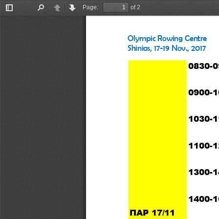
Page:
of 2
Toggle
Find
Previous
Next
Sidebar
Olympic Rowing Centre
Shinias, 17-19 Nov., 2017
0830-0
0900-1
1030-1
1100-1
1300-1
1400-1
ΠΑΡ 17/11  