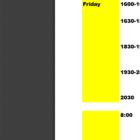
Friday 
1600-1
1630-1
1830-1
1930-2
2030
8:00