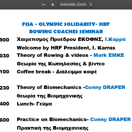
Zoom
Zoom
Out
In
FISA - OLYMPIC SOLIDARITY- HRF
ROWING COACHES SEMINAR
Χαιρετισμός Προέδρου ΕΚΟΦΝΣ,
 Ι.Καρρά
900
Welcome by HRF President, I. Karras
Theory of Rowing & videos - 
Mark EMKE
030
Θεωρία της Κωπηλασίας & βίντεο
100
Coffee break - Διάλειμμα καφέ
Theory of Biomechanics -
Conny DRAPER
230
θεωρία της Βιομηχανικής
400
Lunch- Γεύμα
Practice on Biomechanics-
 Conny DRAPER
600
Πρακτική της Βιομηχανικής