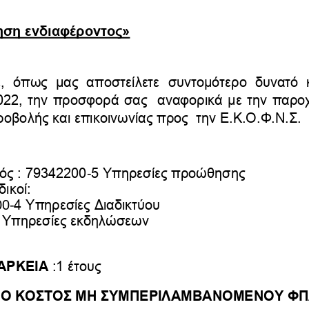
ση ενδιαφέροντος»
  όπως  μας  αποστείλετε 
συντομότερο  δυνατό  κ
022
, την προσφορά σας  αναφορικά με την παρο
οβολής και επικοινωνίας προς  την Ε.Κ.Ο.Φ.Ν.Σ.
-
ός : 79342200
5 Υπηρεσίες 
προώθησης 
ικοί: 
00
-
4 Υπηρεσίες Διαδικτύου 
-
Υπηρεσίες εκδηλώσεων
ΑΡΚΕΙΑ
:1 έτους 
Ο ΚΟΣΤΟΣ ΜΗ ΣΥΜΠΕΡΙΛΑΜΒΑΝΟΜΕΝΟΥ Φ