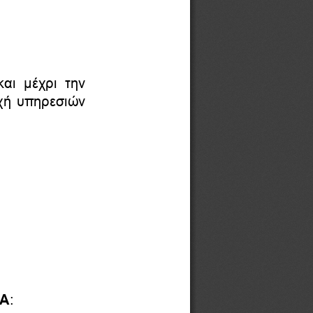
αι  μέχρι  την 
χή υπηρεσιών 
: 
ΠΑ