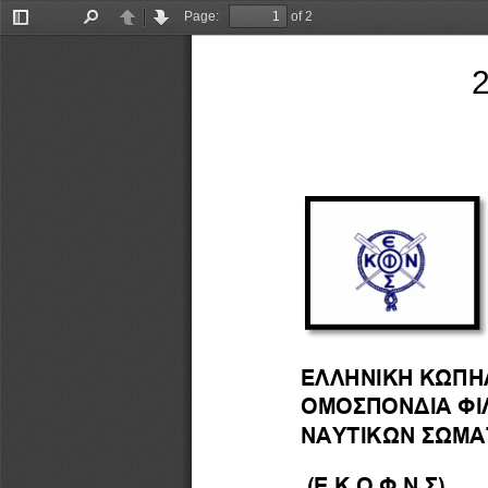
Page:
of 2
Toggle
Find
Previous
Next
Sidebar
ΕΛΛΗΝΙΚΗ ΚΩΠΗ
ΟΜΟΣΠΟΝΔΙΑ ΦΙ
ΝΑΥΤΙΚΩΝ ΣΩΜΑΤΕΙΩΝ      
(Ε.Κ.Ο.Φ.Ν.Σ)