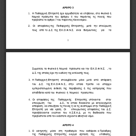
ΑΡΘΡΟ 3
1.
Η 
Πειθαρχική
Επιτροπή έχει αρμοδιότητα
ν
α
ε
πι
βάλλει, στα Φυσικά ή 
Νομικά  πρόσωπα  του  άρθρου 
του  παρόντος  τις  ποινές  που 
6
προβλέπει το άρθρο 
7
του παρόντος Κανονισμού.
2.   Οι   αποφάσεις της   
Πειθαρχικής
Επιτροπής,   μετά   την  επικύρωση   
τους  από το Δ.Σ. 
της Ε.Κ.Ο.Φ.Ν.Σ
.  είναι  δεσμευτικέ
ς 
για    τα  
1
Σωματεία, τα Φυσικά ή Νομικά  πρόσωπα και 
την
Ε.Κ.Ο.Φ.Ν.Σ.  
, το 
Δ.Σ. 
της
οποί
ας
έχει την ευθύνη της εκτέλεσής τους.
3. 
Η 
Πειθαρχική 
Επιτροπή   επιλαμβάνεται   μόνο   μετά   από   απόφαση   
του   Δ.Σ.   
της Ε.Κ.Ο.Φ.Ν.Σ.,  
στην   οποία   πρ
έπ
ει
να   υπάρχει  
εμπεριστατωμένη  έκθεση  της  παράβασης  ή  της  κατηγορίας  που 
αποδίδεται κατά του  Φυσικού  ή  Ν
ομικού   προσώπου. 
4. 
Οι  αποφάσεις  της   
Πειθαρχικής   
Επιτροπής  υπόκεινται      στην  
επικύρωση    του          Δ.Σ.,  το  οποίο
δικαιούται 
με  αιτιολογημέν
η 
απ
όφαση, να επαυξήσει τις ποινές ή να τις αναπέμψει στην Πειθαρχική 
Επιτροπή  για  νέα  κρίση
.  Οι      επικυρωτικές  αποφάσεις  του  Δ.Σ. 
προσβάλλονται  ενώπιον  του  Α.Σ.Ε.Α.Δ.
με  τη  διαδικασία  που 
προβλέπεται από τον εκάστοτε ισχύοντα αθλητικό νόμο.
ΑΡΘΡΟ 4
1.
Ο   εισηγητής    μέσα    στη   προθεσμία    που   καθόρισε  ο Πρόεδρος
της  Πειθαρχικής  Επιτροπής
ενεργεί  εξέταση  της    υπόθεσης,