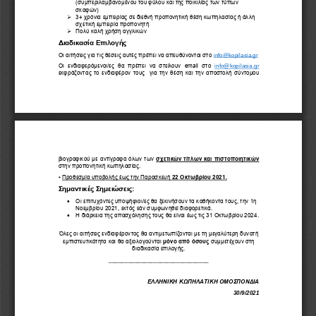
(συμπεριλαμβανομένου του φύλου και της ποικιλίας των 
τύπων 
σκαφών)
3+ χρόνια εμπειρίας σε διεθνή προπονητική 
θέση 
κωπηλασίας ή άλλη 
➢
σχετική εμπειρία προπονητή
Πολύ καλή χρήση αγγλικών
➢
Δ
ιαδικασία
Επιλογής
Οι 
αιτήσεις για τις θέσεις 
αυτές πρέπει να απευθύνονται στο 
info@kopilasia.gr
Οι  ενδιαφερόμενοι
/ες
θα  πρέπει  να  στείλουν  email  στο 
info@kopilasia.gr
εκφράζοντας 
το ενδιαφέρον
τους 
για την 
θέση 
και την 
αποστολή 
σύντομου 
βιογραφικού με αντίγραφα όλων των 
σχετικών τίτλων και 
πιστοποιητικών
στην προπονητική κωπηλασίας.
▪
Προθεσμία υποβολής έως την Παρασκευή 
22 Οκτωβρίου 2021
.
Σ
ημαντικές Σημειώσεις
:
•
Οι επιτυχόντες υποψήφιοι
/ες
θα ξεκινήσουν 
τα καθήκοντα τους, 
την 1η 
Νοεμβρίου 
2021, εκτός εάν συμφωνηθεί διαφορετικά. 
•
Η διάρκεια της 
απασχόλησης τους 
θα είναι έως τις 31 Οκτωβρίου 2024.
Όλες οι 
αιτήσεις 
ενδιαφέροντος θα αντιμετωπίζονται με τη μεγαλύτερη 
δυνατή 
εμπιστευτικότητα 
και θα 
αξιολογούνται 
μόνο από 
όσους
συμμετέχουν στη 
διαδικασία επιλογής.
_______________________________
ΕΛΛΗΝΙΚΗ ΚΩΠΗΛΑΤΙΚΗ 
ΟΜΟΣΠΟΝΔΙΑ
30/9/2021