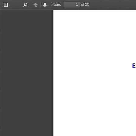
Page:
of 20
Toggle
Find
Previous
Next
Sidebar
Ε