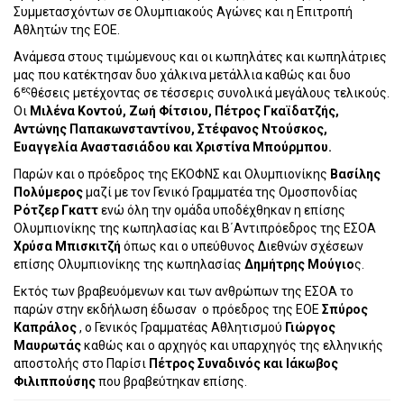
Συμμετασχόντων σε Ολυμπιακούς Αγώνες και η Επιτροπή
Αθλητών της ΕΟΕ.
Ανάμεσα στους τιμώμενους και οι κωπηλάτες και κωπηλάτριες
μας που κατέκτησαν δυο χάλκινα μετάλλια καθώς και δυο
ες
6
θέσεις μετέχοντας σε τέσσερις συνολικά μεγάλους τελικούς.
Οι
Μιλένα Κοντού, Ζωή Φίτσιου, Πέτρος Γκαϊδατζής,
Αντώνης Παπακωνσταντίνου, Στέφανος Ντούσκος,
Ευαγγελία Αναστασιάδου και Χριστίνα Μπούρμπου.
Παρών και ο πρόεδρος της ΕΚΟΦΝΣ και Ολυμπιονίκης
Βασίλης
Πολύμερος
μαζί με τον Γενικό Γραμματέα της Ομοσπονδίας
Ρότζερ Γκαττ
ενώ όλη την ομάδα υποδέχθηκαν η επίσης
Ολυμπιονίκης της κωπηλασίας και Β΄Αντιπρόεδρος της ΕΣΟΑ
Χρύσα Μπισκιτζή
όπως και ο υπεύθυνος Διεθνών σχέσεων
επίσης Ολυμπιονίκης της κωπηλασίας
Δημήτρης Μούγιο
ς.
Εκτός των βραβευόμενων και των ανθρώπων της ΕΣΟΑ το
παρών στην εκδήλωση έδωσαν
ο πρόεδρος της ΕΟΕ
Σπύρος
Καπράλος
, ο Γενικός Γραμματέας Αθλητισμού
Γιώργος
Μαυρωτάς
καθώς και ο αρχηγός και υπαρχηγός της ελληνικής
αποστολής στο Παρίσι
Πέτρος Συναδινός και Ιάκωβος
Φιλιππούσης
που βραβεύτηκαν επίσης.