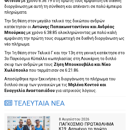
Φίτσιου
με χρόνο 6:36.19 στη πρώτη τους εμφάνιση σε διεθνή
διοργάνωση με αυτή τη σύνθεση και απέναντι σε πολύ έμπειρα
πληρώματα.
Την 5η θέση στον μεγάλο τελικό της δικώπου ανδρών
κατέκτησαν οι
Αντώνης Παπακωνσταντίνου και Ανδρέας
Μπούρκας
με χρόνο 6:38.85 ολοκληρώνοντας με πολύ καλή
εμφάνιση την πρώτη τους συμμετοχή σε διεθνή διοργάνωση ως
νέο πλήρωμα.
Την 1η θέση στον Τελικό Γ και την 13η στη γενική κατέκτησε στο
3ο Παγκόσμιο Κύπελλο κωπηλασίας στη Λουκέρνη το διπλό
σκιφ των ανδρών με τους
Ζήση Μπουκουβάλα και Νίκο
Χωλόπουλο
που τερμάτισαν σε 6:21.86.
Αποσύρθηκε πριν ξεκινήσει η διοργάνωση το πλήρωμα του
διπλού σκιφ των γυναικών με τις
Μηλένα Κοντού και
Ευαγγελία Αναστασιάδου
για ιατρικούς λόγους.
ΤΕΛΕΥΤΑΙΑ ΝΕΑ
8 Αυγούστου 2026
ΠΑΓΚΟΣΜΙΟ ΠΡΩΤΑΘΛΗΜΑ
Κ19: Ασημένιο το πρώτο