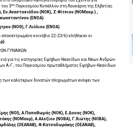
βιο στο Ολυμπιακό Κωπηλατοδρόμιο του Σχοινιά για
ου
 του 3
Παγκοσμίου Κυπέλλου στη Λουκέρνη της Ελβετίας.
, Ευ.Αναστασιάδου (ΝΟΚ), Ζ.Φίτσιου (ΝΟΜαυρ.) ,
ακωνσταντίνου (ΕΝΟΑ)
.
τρου (ΝΟΘ), Γ.Λιόλιου (ΕΝΟΑ)
το αποκεντρωμένο κοινόβιο 22-23/6) κλήθηκαν οι
ρ).
ΡΩΝ-ΓΥΝΑΙΚΩΝ
χοινιά για τις κατηγορίες Εφήβων-Νεανίδων και Νέων Ανδρών-
ων Α-Γ , του Παγκοσμίου πρωταθλήματος Εφήβων-Νεανίδων
ωση των καλύτερων δυνατών πληρωμάτων ενόψει των
ίμης (ΝΟΙ), Α.Παπαθωμάς (ΝΟΚ), Ε.Δουας (ΝΟΚ),
άκης (ΝΟΜαυρ), Α.Αλεξίου (ΝΟΒΑ), Γ.Χιώτης (ΝΟΒΑ),
Παρδάλης (ΟΕΑΝΑΒ), Φ.Κατσαδωράκης (ΟΕΑΝΑΒ),