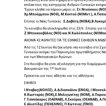
Σε εξέλιξη είναι από σήμερα 8/6 προπονητικό κοινό
επίλεκτους της κατηγορίας Ανδρών-Γυναικών ενόψει
‘Έχουν κληθεί να πάρουν μέρος οι:
Στ.Ντούσκος (ΝΟΙ)
Χρ.Μπούρμπου (ΝΟΘ), Μ.Κοντού (ΝΟΜυτ.), Α.Παπ
Επίσης οι Νέες Γυναίκες :
Ε.Δαβάτη (ΝΟΒΑ),Β.Λυκομή
Το κοινόβιο θα ολοκληρωθεί στις 23/6 . Επίσης για 
Ζ.Μπουκουβάλας (ΝΟΙ) και Ν.Χωλόπουλος (ΝΟΜαυ
ΑΚΟΜΑ 42 ΑΘΛΗΤΕΣ ΓΙΑ ΤΙΣ ΕΘΝΙΚΕΣ ΕΦΗΒΩΝ Ν.ΑΝΔ
Από τις 12 Ιουνίου θα ξεκινήσει νέο κοινόβιο στο Σ
Γυναικών ενόψει του Παγκοσμίου πρωταθλήματος Νέ
και των Μεσογειακών Αγώνων.
Στο Κοινόβιο θα γίνει αξιολόγηση για την διαμόρφ
ης
Δοκιμασιών της 1
Ιουλίου.
Πρόκειται για τους αθλητές και τις αθλήτριες:
ΕΦΗΒΟΙ
Ι.Νταβας(ΑΙΟΛΟΣ), Α.Διδασκάλου (ΕΝΟΑ), Ι.Μουσελ
Κ.Κωσταράς (ΝΟΚ),Ε.Μελιγωνίτης (ΝΟΜ), Α.Παρουσ
Γ.Γιαννάκαρος (ΟΑΕΝΑΒ), Λ.Σκούρας (ΟΕΑΝΑΒ), Α.
Ε.Αλιατίδης (ΠΕΘΕΛΙΝΟ), Π.Κώτσιας (ΠΝΟΙ).