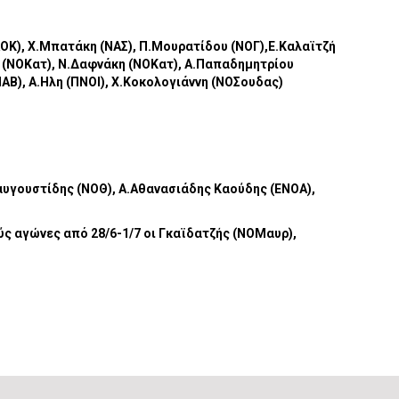
ΑΟΚ), Χ.Μπατάκη (ΝΑΣ), Π.Μουρατίδου (ΝΟΓ),Ε.Καλαϊτζή
τη (ΝΟΚατ), Ν.Δαφνάκη (ΝΟΚατ), Α.Παπαδημητρίου
Β), Α.Ηλη (ΠΝΟΙ), Χ.Κοκολογιάννη (ΝΟΣουδας)
αυγουστίδης (ΝΟΘ), Α.Αθανασιάδης Καούδης (ΕΝΟΑ),
ύς αγώνες από 28/6-1/7 οι Γκαϊδατζής (ΝΟΜαυρ),